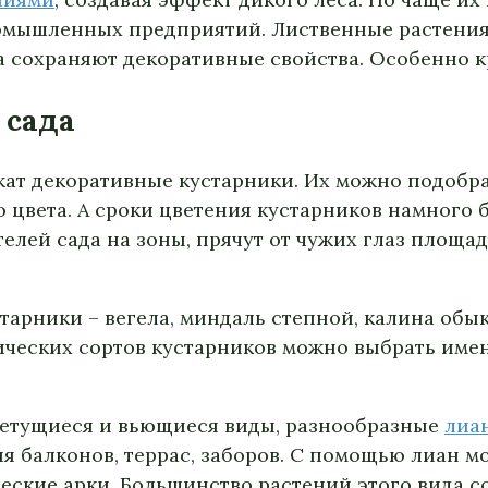
ромышленных предприятий. Лиственные растения
а сохраняют декоративные свойства. Особенно 
 сада
ат декоративные кустарники. Их можно подобрат
о цвета. А сроки цветения кустарников намного 
елей сада на зоны, прячут от чужих глаз площад
арники – вегела, миндаль степной, калина обы
ических сортов кустарников можно выбрать имен
летущиеся и вьющиеся виды, разнообразные
лиа
я балконов, террас, заборов. С помощью лиан м
еские арки. Большинство растений этого вида с