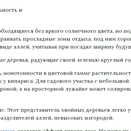
ьность и
обходящиеся без яркого солнечного цвета, но п
страивать прохладные зоны отдыха, под ним хоро
 виде аллей, учитывая при посадке ширину буду
е деревья, радующие своей зеленью круглый го
ь монотонности в цветовой гамме растительност
ак у кипариса. Для садового участка с небольшо
оной, а на просторной лужайке может солирова
с. Этот представитель хвойных деревьев легко у
азделителей аллей, невысоких изгородей.
ниями
, создавая эффект дикого леса. Но чаще и