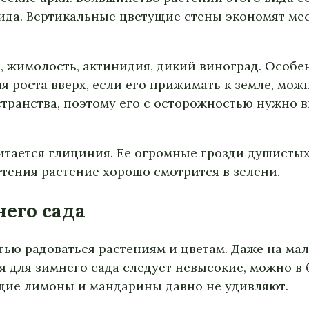
ида. Вертикальные цветущие стены экономят мес
 жимолость, актинидия, дикий виноград. Особе
 роста вверх, если его прижимать к земле, мож
ранства, поэтому его с осторожностью нужно 
тается глициния. Ее огромные грозди душистых 
етения растение хорошо смотрится в зелени.
него сада
стью радоваться растениям и цветам. Даже на м
я для зимнего сада следует невысокие, можно 
щие лимоны и мандарины давно не удивляют.