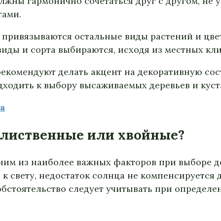
олжны гармонично сочетаться друг с другом, не 
тами.
м привязываются остальные виды растений и цве
виды и сорта выбираются, исходя из местных кл
комендуют делать акцент на декоративную сост
дходить к выбору высаживаемых деревьев и куст
а
: лиственные или хвойные?
одним из наиболее важных факторов при выборе д
 к свету, недостаток солнца не компенсируется
 обстоятельство следует учитывать при определе