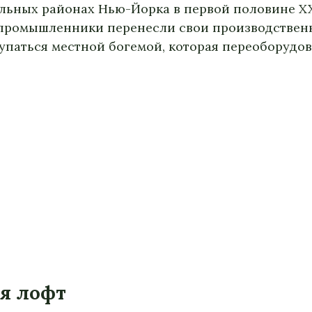
льных районах Нью-Йорка в первой половине XX 
 промышленники перенесли свои производственн
паться местной богемой, которая переоборудов
ля лофт