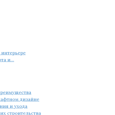
 интерьере
юта и…
преимущества
шафтном дизайне
ния и ухода
их строительства