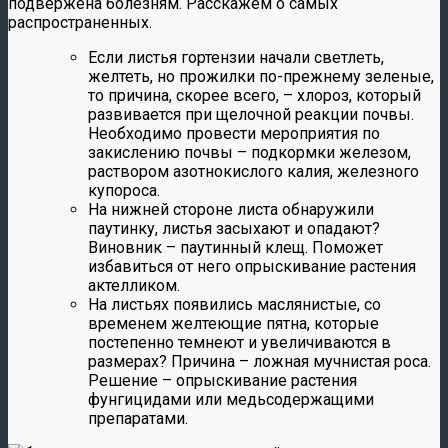
подвержена болезням. Расскажем о самых
распространенных.
Если листья гортензии начали светлеть,
желтеть, но прожилки по-прежнему зеленые,
то причина, скорее всего, – хлороз, который
развивается при щелочной реакции почвы.
Необходимо провести мероприятия по
закислению почвы – подкормки железом,
раствором азотнокислого калия, железного
купороса.
На нижней стороне листа обнаружили
паутинку, листья засыхают и опадают?
Виновник – паутинный клещ. Поможет
избавиться от него опрыскивание растения
актелликом.
На листьях появились маслянистые, со
временем желтеющие пятна, которые
постепенно темнеют и увеличиваются в
размерах? Причина – ложная мучнистая роса.
Решение – опрыскивание растения
фунгицидами или медьсодержащими
препаратами.