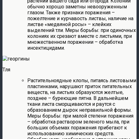
растений вашего сада или огорода. Колонии
обычно хорошо заметны невооруженным
глазом. Также признаки поражения –
пожелтение и курчавость листвы, наличие на
листве «медвяной росы» – клейких
выделений тли. Меры борьбы: при одиночных
колониях их срезают вместе с листьями, при
множественном поражении – обработка
инсектицидами.
Тля
Растительноядные клопы, питаясь листовыми
пластинками, нарушают приток питательных
веществ, на листьях образуются желтые,
позднее – буреющие пятна. В дальнейшем
ткани листа сморщиваются и рвутся с
образованием дырок неправильной формы.
Меры борьбы: при малой степени поражения
– обработка раствором зеленого мыла, при
больших объемах поражения прибегают к
использованию химических средств.