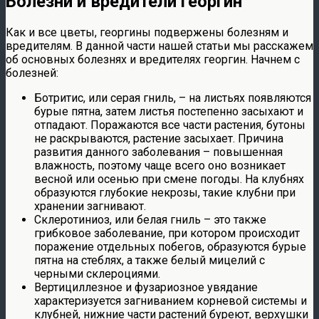
Болезни и вредители георгин
Как и все цветы, георгины подвержены болезням и
вредителям. В данной части нашей статьи мы расскажем
об основных болезнях и вредителях георгин. Начнем с
болезней:
Ботритис, или серая гниль, – на листьях появляются
бурые пятна, затем листья постепенно засыхают и
отпадают. Поражаются все части растения, бутоны
не раскрываются, растение засыхает. Причина
развития данного заболевания – повышенная
влажность, поэтому чаще всего оно возникает
весной или осенью при смене погоды. На клубнях
образуются глубокие некрозы, такие клубни при
хранении загнивают.
Склеротиниоз, или белая гниль – это также
грибковое заболевание, при котором происходит
поражение отдельных побегов, образуются бурые
пятна на стеблях, а также белый мицелий с
черными склероциями.
Вертициллезное и фузариозное увядание
характеризуется загниванием корневой системы и
клубней, нижние части растений буреют, верхушки