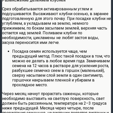
Размножение делением клубней
Срез обрабатывается активированным углем и
подсушивается. Высаживают клубни осенью, в заранее
подготовленную для этого почву. При посадке клубни не
углубляем, а укладываем на землю, немного
прижимаем, по бокам засыпаем землей, верхняя часть
остается над землей. Поливаем клубни по
необходимости, цикламены не любят застоя воды,
засуха переносится ими легче.
Посадка семян используется чаще, чем
предыдущий метод. Плюс такой посадки в том, что
можно ее делать в любое время года. Замачиваем
семена на 12 часов в растворе для усиления роста,
разбухшее семечко сеем в горшок (маленький),
сверху насыпаем слой земли в один сантиметр,
горшочки накрываем пленкой и убираем в
прохладное место.
Через месяц начнут прорастать саженцы, которые
необходимо выставить на светлую поверхность, свет
должен быть рассеянным, температура на 2–3 градуса
ниже предыдущей. Месяца через четыре, после
прорастания саженцев, на растении появятся листочки и