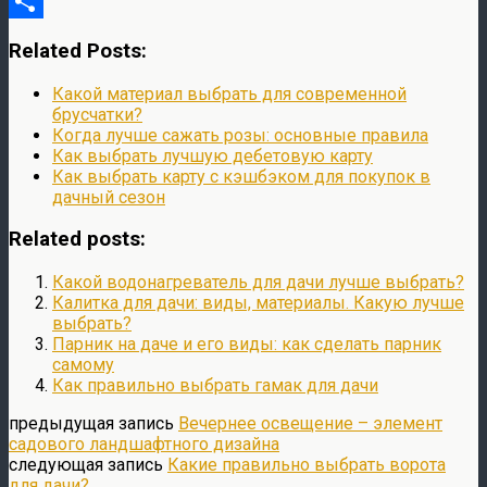
VK
Отправить
Related Posts:
Какой материал выбрать для современной
брусчатки?
Когда лучше сажать розы: основные правила
Как выбрать лучшую дебетовую карту
Как выбрать карту с кэшбэком для покупок в
дачный сезон
Related posts:
Какой водонагреватель для дачи лучше выбрать?
Калитка для дачи: виды, материалы. Какую лучше
выбрать?
Парник на даче и его виды: как сделать парник
самому
Как правильно выбрать гамак для дачи
предыдущая запись
Вечернее освещение – элемент
садового ландшафтного дизайна
следующая запись
Какие правильно выбрать ворота
для дачи?