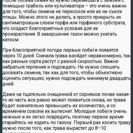
После посева семян их нужно перемешать с землей с
помощью грабель или культиватора – это очень важно
для того, чтобы семена не пересохли или их не съели
птицы. Можно этого не делать, а просто прикрыть их
сантиметровым слоем торфа или торфяного субстрата,
что создаст благоприятные условия для их
произрастания. В завершение газон можно укатать
катком.
При благоприятной погоде первые побеги появятся
через 10 дней. Сначала трава взойдет неравномерно, так
как разные сорта растут с разной скоростью. Важно
набраться терпения и подождать. Не нужно спешить
досевать семена, так как для того, чтобы объективно
оценить ситуацию, нужно подождать минимум двадцать
дней.
Даже на тщательно очищенной от сорняков почве какая-
то их часть все равно может появиться снова, но трава
будет значительно превышать их количество, и со
временем совсем их вытеснит. Молодые побеги очень
нежные и их легко повредить, поэтому первое время
старайтесь не ходить по газону. Первый раз косить траву
нужно после того, как трава вырастет до 8–10