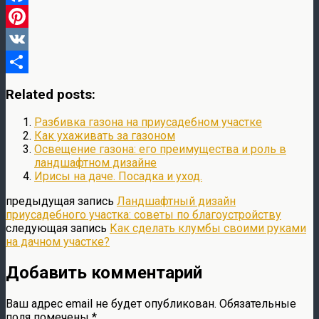
Facebook
Pinterest
VK
Отправить
Related posts:
Разбивка газона на приусадебном участке
Как ухаживать за газоном
Освещение газона: его преимущества и роль в
ландшафтном дизайне
Ирисы на даче. Посадка и уход.
предыдущая запись
Ландшафтный дизайн
приусадебного участка: советы по благоустройству
следующая запись
Как сделать клумбы своими руками
на дачном участке?
Добавить комментарий
Ваш адрес email не будет опубликован.
Обязательные
поля помечены
*