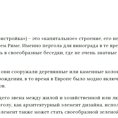
истройка») – это «капитальное» строение, его н
ем Риме. Именно пергола для винограда в те в
 в своеобразные беседки, где не очень знатны
– они сооружали деревянные или каменные коло
рождения, в то время в Европе было модно вклю
ов.
щего звена между жилой и хозяйственной или л
голу, как архитектурный элемент дизайна, испо
т элемент также может стать своеобразной зелено