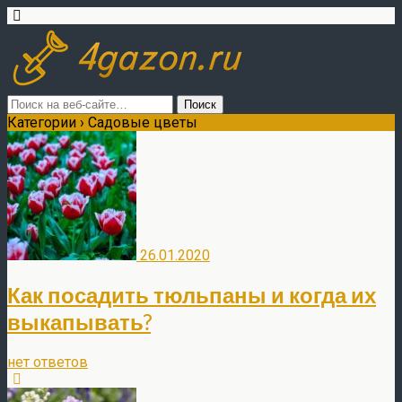
Категории ›
Садовые цветы
26.01.2020
Как посадить тюльпаны и когда их
выкапывать?
нет ответов